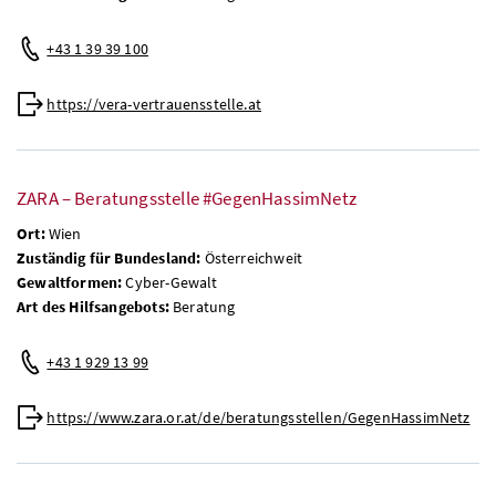
+43 1 39 39 100
https://vera-vertrauensstelle.at
ZARA – Beratungsstelle #GegenHassimNetz
Ort:
Wien
Zuständig für Bundesland:
Österreichweit
Gewaltformen:
Cyber-Gewalt
Art des Hilfsangebots:
Beratung
+43 1 929 13 99
https://www.zara.or.at/de/beratungsstellen/GegenHassimNetz