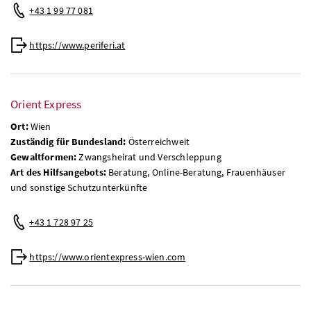
+43 1 99 77 081
https://www.periferi.at
Orient Express
Ort:
Wien
Zuständig für Bundesland:
Österreichweit
Gewaltformen:
Zwangsheirat und Verschleppung
Art des Hilfsangebots:
Beratung, Online-Beratung, Frauenhäuser
und sonstige Schutzunterkünfte
+43 1 728 97 25
https://www.orientexpress-wien.com