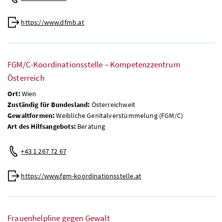
https://www.dfmb.at
FGM/C-Koordinationsstelle – Kompetenzzentrum
Österreich
Ort:
Wien
Zuständig für Bundesland:
Österreichweit
Gewaltformen:
Weibliche Genitalverstümmelung (FGM/C)
Art des Hilfsangebots:
Beratung
+43 1 267 72 67
https://www.fgm-koordinationsstelle.at
Frauenhelpline gegen Gewalt