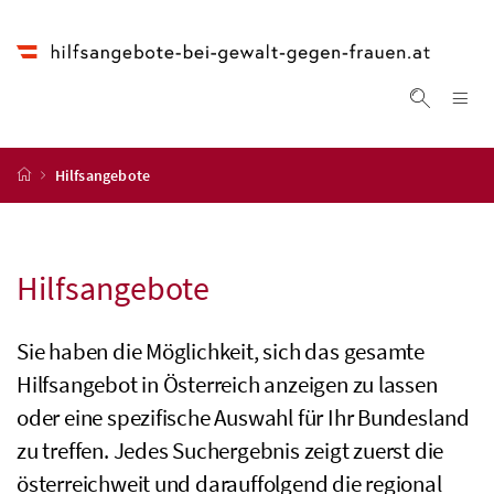
Accesskey
Accesskey
Accesskey
Accesskey
Zum Inhalt
Zum Hauptmenü
Zum Untermenü
Zur Suche
[4]
[1]
[3]
[2]
Na
Suche ei
Startseite
Hilfsangebote
Hilfsangebote
Sie haben die Möglichkeit, sich das gesamte
Hilfsangebot in Österreich anzeigen zu lassen
oder eine spezifische Auswahl für Ihr Bundesland
zu treffen. Jedes Suchergebnis zeigt zuerst die
österreichweit und darauffolgend die regional