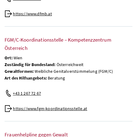
https://www.dfmb.at
FGM/C-Koordinationsstelle – Kompetenzzentrum
Österreich
Ort:
Wien
Zuständig für Bundesland:
Österreichweit
Gewaltformen:
Weibliche Genitalverstümmelung (FGM/C)
Art des Hilfsangebots:
Beratung
+43 1 267 72 67
https://www.fgm-koordinationsstelle.at
Frauenhelpline gegen Gewalt