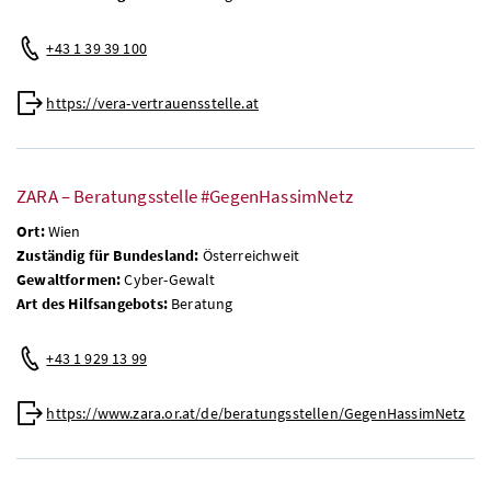
+43 1 39 39 100
https://vera-vertrauensstelle.at
ZARA – Beratungsstelle #GegenHassimNetz
Ort:
Wien
Zuständig für Bundesland:
Österreichweit
Gewaltformen:
Cyber-Gewalt
Art des Hilfsangebots:
Beratung
+43 1 929 13 99
https://www.zara.or.at/de/beratungsstellen/GegenHassimNetz