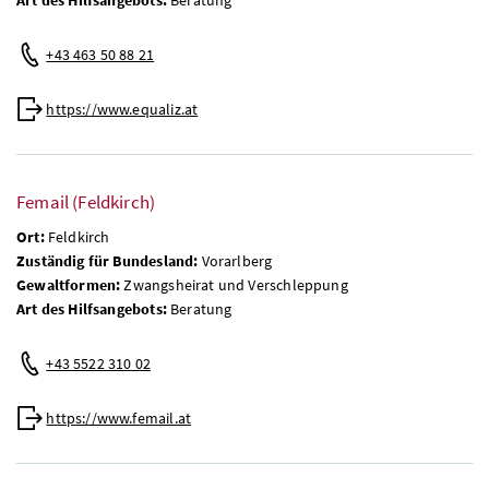
+43 463 50 88 21
https://www.equaliz.at
Femail (Feldkirch)
Ort:
Feldkirch
Zuständig für Bundesland:
Vorarlberg
Gewaltformen:
Zwangsheirat und Verschleppung
Art des Hilfsangebots:
Beratung
+43 5522 310 02
https://www.femail.at