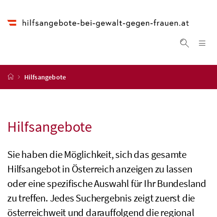
Accesskey
Accesskey
Accesskey
Accesskey
Zum Inhalt
Zum Hauptmenü
Zum Untermenü
Zur Suche
[4]
[1]
[3]
[2]
Na
Suche ei
Startseite
Hilfsangebote
Hilfsangebote
Sie haben die Möglichkeit, sich das gesamte
Hilfsangebot in Österreich anzeigen zu lassen
oder eine spezifische Auswahl für Ihr Bundesland
zu treffen. Jedes Suchergebnis zeigt zuerst die
österreichweit und darauffolgend die regional