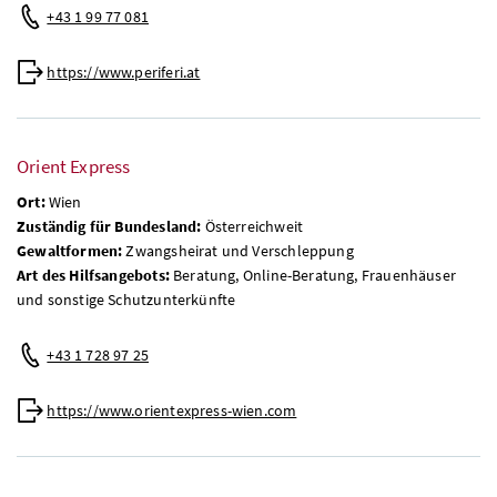
+43 1 99 77 081
https://www.periferi.at
Orient Express
Ort:
Wien
Zuständig für Bundesland:
Österreichweit
Gewaltformen:
Zwangsheirat und Verschleppung
Art des Hilfsangebots:
Beratung, Online-Beratung, Frauenhäuser
und sonstige Schutzunterkünfte
+43 1 728 97 25
https://www.orientexpress-wien.com